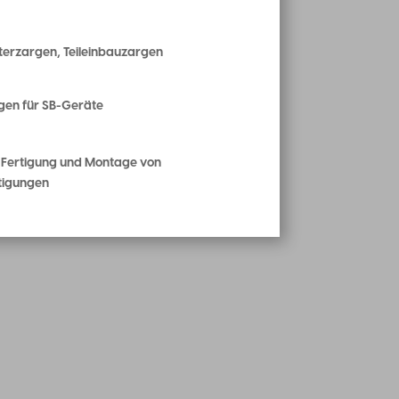
terzargen, Teileinbauzargen
gen für SB-Geräte
 Fertigung und Montage von
tigungen