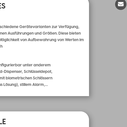
ES
rschiedene Gerätevarianten zur Verfügung,
enen Ausführungen und Größen. Diese bieten
 Möglichkeit von Aufbewahrung von Werten im
ch
konfigurierbar unter anderem
d-Dispenser, Schlüsseldepot,
 mit biometrischen Schlössern
s Lösung), stillem Alarm,…
LE