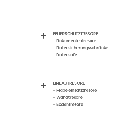
WERTGELASSE
L
FEUERSCHUTZTRESORE
– Dokumententresore
– Datensicherungsschränke
– Datensafe
L
EINBAUTRESORE
– Möbeleinsatztresore
– Wandtresore
– Bodentresore