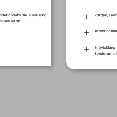
L
 oder ändern die Schließung
Zargen, Fens
Schlüssel an
L
Taschenabla
L
Entwicklung,
Sonderanfer