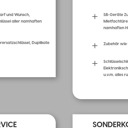
L
edarf und Wunsch,
SB-Geräte Zu
hlüssel aller namhaften
Mietfachtüre
namhaften He
orersatzschlüssel, Duplikate
L
Zubehör wie 
L
Schlüsselsch
Elektroniksch
u.v.m. alles 
VICE
SONDERK