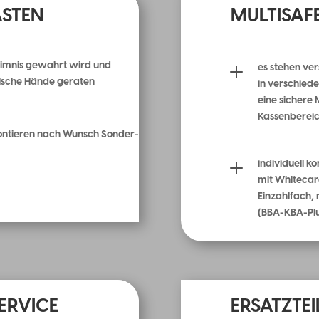
ÄSTEN
MULTISAF
L
eimnis gewahrt wird und
es stehen ve
alsche Hände geraten
in verschied
eine sichere
Kassenberei
montieren nach Wunsch Sonder-
L
individuell 
mit Whitecar
Einzahlfach,
(BBA-KBA-Plu
ERVICE
ERSATZTEI