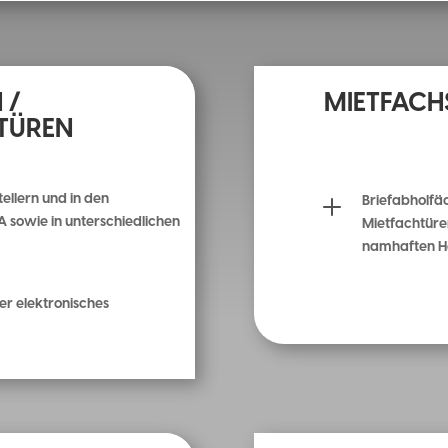
 /
MIETFACH
TÜREN
L
tellern und in den
Briefabholfäc
 sowie in unterschiedlichen
Mietfachtüre
namhaften He
r elektronisches