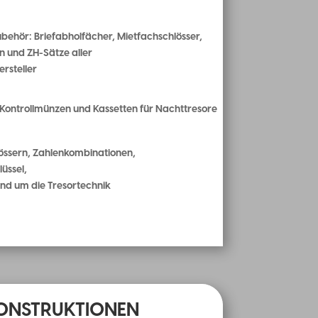
behör: Briefabholfächer, Mietfachschlösser,
n und ZH-Sätze aller
rsteller
Kontrollmünzen und Kassetten für Nachttresore
lössern, Zahlenkombinationen,
lüssel,
rund um die Tresortechnik
ONSTRUKTIONEN