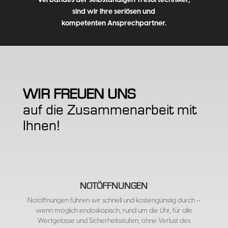
Verbandes der selbständigen Tresortechniker,
sind wir Ihre seriösen und
kompetenten Ansprechpartner.
WIR FREUEN UNS
auf die Zusammenarbeit mit
Ihnen!
NOTÖFFNUNGEN
Notöffnungen führen wir schnell und kostengünstig durch –
wenn möglich endoskopisch, rund um die Uhr, für alle
Wertgelasse und Sicherheitsstufen, ohne Verlust des