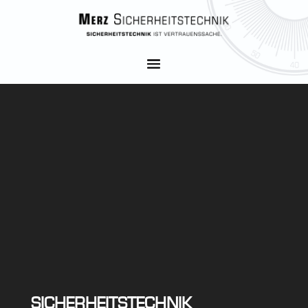
Video-
Player
SICHERHEITSTECHNIK